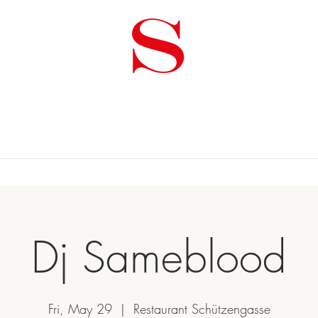
ogramm
Galerie
Partner
Presse
Gutsch
Dj Sameblood
Fri, May 29
  |  
Restaurant Schützengasse