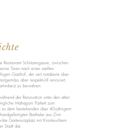
ichte
s Restaurant Schützengasse, zwischen
seine Türen nach einer sanften
higen Gasthof, der seit notabene über
zeitgemäss aber respektvoll renoviert,
artierbeiz zu bewahren.
ährend der Renovation unter den alten
üngliche Mahagoni Parkett zum
d zu dem bestehenden über 40-jährigem
handgefertigten Bartheke aus Zinn
ckte Gartensitzplatz mit Kronleuchtern
er Stadt dar.