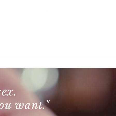
Online Tisch-Reservation
eine
Kontakt / Öffnungszeiten
sex.
ou want."