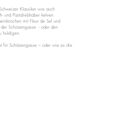
 Schweizer Klassiker wie auch
ch- und Pastaliebhaber kehren
inknochen mit Fleur de Sel und
p der Schützengasse - oder den
zu huldigen.
t für Schützengasse – oder wie es die
.