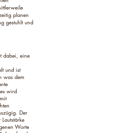
hten
ittlerweile
zeitig planen
ng gestuhlt und
t dabei, eine
t und ist
zen was dem
ante
ies wird
mit
hten
sszügig. Der
 Lautstärke
igenen Worte