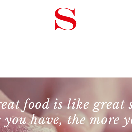
ogramm
Galerie
Partner
Presse
Gutsch
eat food is like great 
 you have, the more y