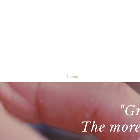
Restaurant Schützengasse
Schützengasse 32
8001 Zürich
restaurant@schuetzengasse.com
+41 44 500 10 30 oder
+41 77 232 82 40 (nur WhatsApp)
Sie erreichen uns Montag bis Freitag von
09:00 - 11:30 und von 14:30 - 18:00
Home
Angebot
Pr
"Gr
The more