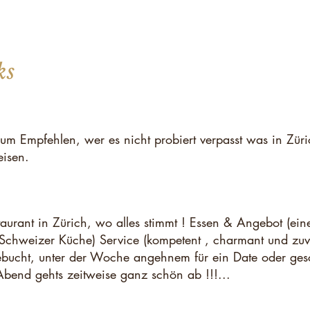
ks
m Empfehlen, wer es nicht probiert verpasst was in Züri
isen.
taurant in Zürich, wo alles stimmt ! Essen & Angebot (ein
Schweizer Küche) Service (kompetent , charmant und z
ebucht, unter der Woche angehnem für ein Date oder gesc
bend gehts zeitweise ganz schön ab !!!...