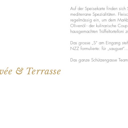
Auf der Speisekarte finden sich
mediterrane Spezialitäten. Fleis
regelmässig ein, um dem Markbe
Olivenöl - der kulinarische Cou
hausgemachten Trüffeltortelloni 
Das grosse „S“ am Eingang steh
NZZ formulierte: für „sauguet“..
Das ganze Schützengasse Team
vée & Terrasse